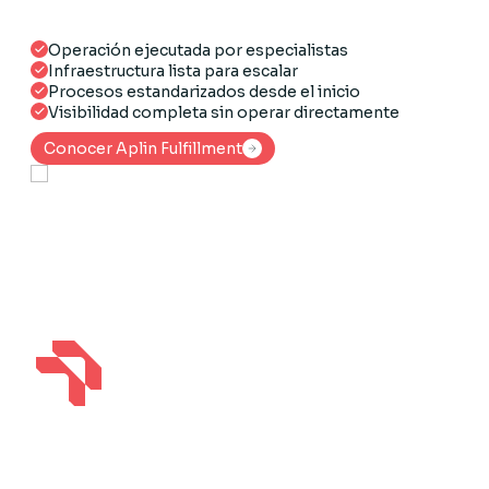
ofrece un modelo de fulfillment tercerizado
sobre la misma tecnología.
Operación ejecutada por especialistas
Infraestructura lista para escalar
Procesos estandarizados desde el inicio
Visibilidad completa sin operar directamente
Conocer Aplin Fulfillment
Conocer Aplin Fulfillment
Aplin Fulfillment
Aplin Fulfillment
Aplin OS
Aplin OS