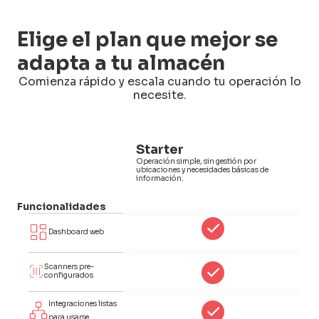
Elige el plan que mejor se
adapta a tu almacén
Comienza rápido y escala cuando tu operación lo
necesite.
Starter
Operación simple, sin gestión por
A
ubicaciones y necesidades básicas de
p
información.
Funcionalidades
Dashboard web
Scanners pre-
configurados
Integraciones listas
para usarse