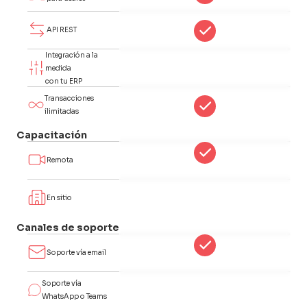
API REST
Integración a la
medida
con tu ERP
Transacciones
ilimitadas
Capacitación
Remota
En sitio
Canales de soporte
Soporte vía email
Soporte vía
WhatsApp o Teams