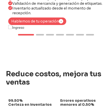
Validación de mercancía y generación de etiquetas.
Re
Inventario actualizado desde el momento de
Hi
recepción.
Ha
Ha
Hablemos de tu operación
Hablemos de tu operación
Reduce costos, mejora tus
ventas
99.50%
Errores operativos
Certeza en inventarios
menores al 0.50%