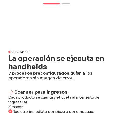
App Scanner
La operación se ejecuta en
handhelds
7 procesos preconfigurados
guían a los
operadores sin margen de error.
Scanner para Ingresos
Cada producto se cuenta y etiqueta al momento de
Mant
ingresar al
alma
almacén.
As
Registro inmediato por pieza o por empaque.
al